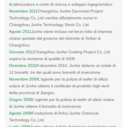
di attrezzature e centri di ricerca e sviluppo ingegneristico.
Novembre 2011
Changzhou Junhe Dacromet Project
Technology Co.,Ltd cambia ufficialmente nome in
Changzhou Junhe Technology Stock Co.,Ltd.
Agosto 2011
Junhe viene inclusa nel terzo lotto di imprese
chiave quotate dal governo del distretto di Xinbei di
Changzhou.
Gennaio 2011
Changzhou Junhe Coating Project Co.,Ltd
supera la revisione di qualità di SGM.
Dicembre 2010
A dicembre 2010, Junhe detiene un totale di
12 brevetti, tre dei quali sono brevetti di invenzione.
Novembre 2009
L'agente per la pulizia di wafer di silicio
solare di Junhe ottiene il certificato di prodotto high-tech
della provincia di Jiangsu.
Giugno 2009
L'agente per la pulizia di wafer di silicio solare
di Junhe ottiene il brevetto di invenzione.
Agosto 2008
Fondazione di Anhui Junhe Chemical
Technology Co.,Ltd.
Luglio 2008
Junhe ottiene il titolo di impresa tecnologica non