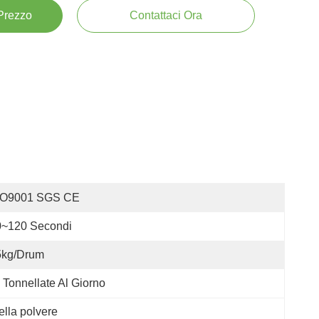
 Prezzo
Contattaci Ora
SO9001 SGS CE
0~120 Secondi
5kg/drum
 Tonnellate Al Giorno
ella polvere