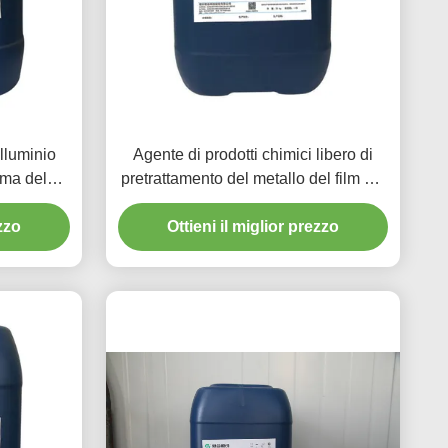
lluminio
Agente di prodotti chimici libero di
uma del
pretrattamento del metallo del film del
 bassi di
cromo del polimero per le parti di
ezzo
Ottieni il miglior prezzo
alluminio