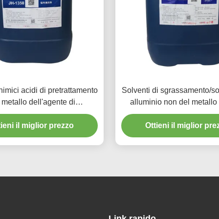
himici acidi di pretrattamento
Solventi di sgrassamento/so
 metallo dell'agente di
alluminio non del metallo
nto per le parti di alluminio
tossica di pulizia
ieni il miglior prezzo
Ottieni il miglior pr
Link rapido