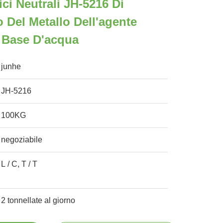
ci Neutrali JH-5216 Di
 Del Metallo Dell'agente
 Base D'acqua
junhe
JH-5216
100KG
negoziabile
L / C, T / T
2 tonnellate al giorno