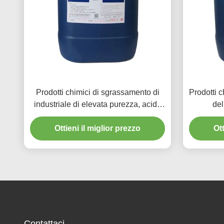
Prodotti chimici di sgrassamento di
Prodotti c
industriale di elevata purezza, acido
del
di alluminio del pulitore
sgrassame
Ottieni il miglior prezzo
Ott
Contattaci