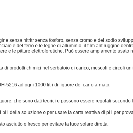
ne senza nitritr senza fosforo, senza cromo e del sodio sviluppa
acciaio e del ferro e le leghe di alluminio, il film antiruggine de
potere e le pitture elettroforetiche. Può essere ampiamente usato
a di prodotti chimici nel serbatoio di carico, mescoli e circol
5216 ad ogni 1000 litri di liquore del carro armato.
iquore, che sono dati teorici e possono essere regolati secondo l
 pH della soluzione o per usare la carta reattiva di pH per prova
asciutto e fresco per evitare la luce solare diretta.