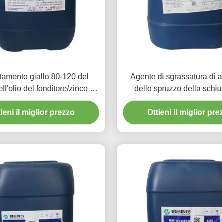
ttamento giallo 80-120 del
Agente di sgrassatura di a
ell'olio del fonditore/zinco di
dello spruzzo della schi
co dello stearato di zinco
metallo dei prodotti chimici
ieni il miglior prezzo
Ottieni il miglior pr
pretrattamento