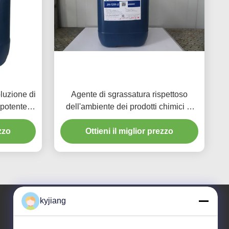
luzione di
Agente di sgrassatura rispettoso
 potente
dell'ambiente dei prodotti chimici di
pretrattamento del metallo
ezzo
Ottieni il miglior prezzo
kyjiang
Il nostro indirizzo