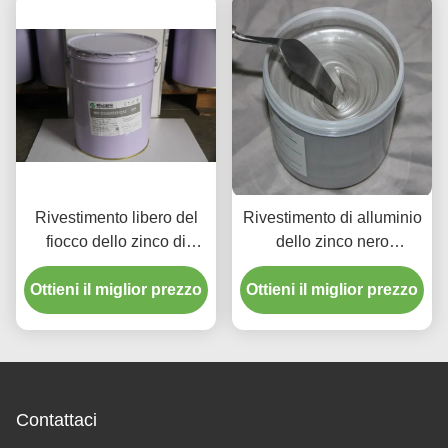
Rivestimento libero del
Rivestimento di alluminio
fiocco dello zinco di
dello zinco nero
Chrome con la migliore
dell'ossido/placcatura
prestazione di protezione
Ottieni il miglior prezzo
Ottieni il miglior prezzo
bianca galvanica dello
contro la corrosione
zinco di passività
Contattaci