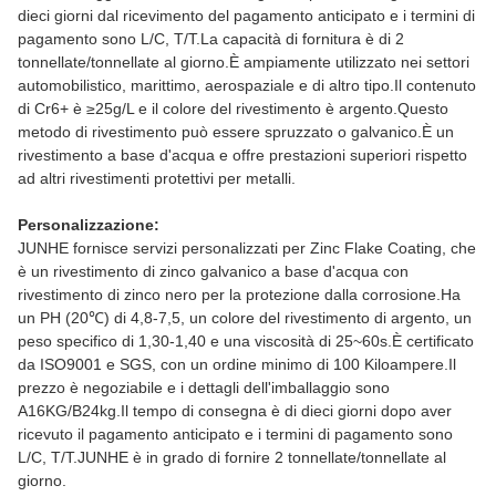
dieci giorni dal ricevimento del pagamento anticipato e i termini di
pagamento sono L/C, T/T.La capacità di fornitura è di 2
tonnellate/tonnellate al giorno.È ampiamente utilizzato nei settori
automobilistico, marittimo, aerospaziale e di altro tipo.Il contenuto
di Cr6+ è ≥25g/L e il colore del rivestimento è argento.Questo
metodo di rivestimento può essere spruzzato o galvanico.È un
rivestimento a base d'acqua e offre prestazioni superiori rispetto
ad altri rivestimenti protettivi per metalli.
Personalizzazione:
JUNHE fornisce servizi personalizzati per Zinc Flake Coating, che
è un rivestimento di zinco galvanico a base d'acqua con
rivestimento di zinco nero per la protezione dalla corrosione.Ha
un PH (20℃) di 4,8-7,5, un colore del rivestimento di argento, un
peso specifico di 1,30-1,40 e una viscosità di 25~60s.È certificato
da ISO9001 e SGS, con un ordine minimo di 100 Kiloampere.Il
prezzo è negoziabile e i dettagli dell'imballaggio sono
A16KG/B24kg.Il tempo di consegna è di dieci giorni dopo aver
ricevuto il pagamento anticipato e i termini di pagamento sono
L/C, T/T.JUNHE è in grado di fornire 2 tonnellate/tonnellate al
giorno.