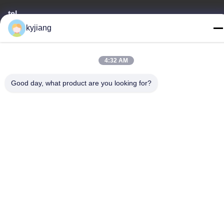
tel
kyjiang
86-133-8280-7820
4:32 AM
Good day, what product are you looking for?
Cina Buona qualità Rivestimento del fiocco dello zinco Fornitore.
-2026 Changzhou Junhe Technology Stock Co.,Ltd. Tutti i diritti
riservati.
Politica sulla privacy
|
Mappa del sito