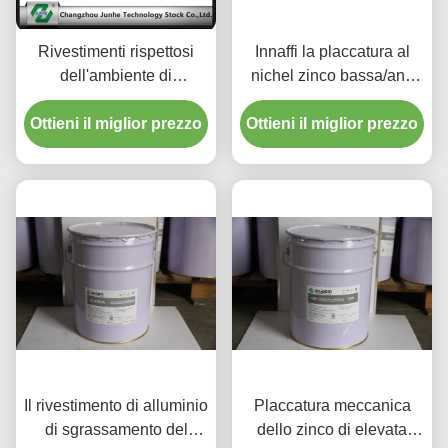
Rivestimenti rispettosi
Innaffi la placcatura al
dell'ambiente di
nichel zinco bassa/anti
protezione contro la
corrosione che ricopre
Ottieni il miglior prezzo
corrosione del
Ottieni il miglior prezzo
3.8-5.2 pH
rivestimento del fiocco
dello zinco
Il rivestimento di alluminio
Placcatura meccanica
di sgrassamento del
dello zinco di elevata