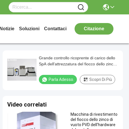
Notizie
Soluzioni
Contattaci
Citazione
Grande controllo ricoprente di carico dello
SpA dell'attrezzatura del fiocco dello zinco
di colore blu
Parla Adesso.
Scopri Di Più
Video correlati
Macchina di rivestimento
del fiocco dello zinco di
vuoto PVD dell'hardware