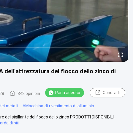
 dell'attrezzatura del fiocco dello zinco di
Parla adesso.
Condividi
28
342 opinioni
ei metalli
#
Macchina di rivestimento di alluminio
re del sigillante del fiocco dello zinco PRODOTTI DISPONIBILI:
arda di più