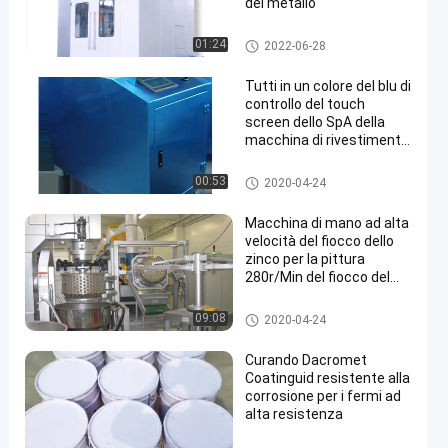
del metallo
Macchina di rivestimento del fi
01:24
2022-06-28
occo dello zinco
Tutti in un colore del blu di
controllo del touch
screen dello SpA della
macchina di rivestimento
del fiocco dello zinco
Macchina di rivestimento del fi
00:53
2020-04-24
occo dello zinco
Macchina di mano ad alta
velocità del fiocco dello
zinco per la pittura
280r/Min del fiocco del
metallo
Macchina di rivestimento del fi
09:08
2020-04-24
occo dello zinco
Curando Dacromet
Coatinguid resistente alla
corrosione per i fermi ad
alta resistenza