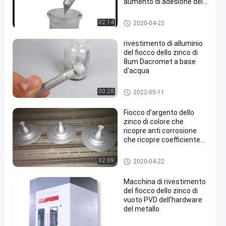
aumento di adesione del
cappotto 2 di auto della
mano del fiocco dello
Rivestimento del fiocco dello z
02:14
2020-04-22
zinco
inco
rivestimento di alluminio
del fiocco dello zinco di
8um Dacromet a base
d'acqua
Rivestimento del fiocco dello z
00:28
2022-05-11
inco
Fiocco d'argento dello
zinco di colore che
ricopre anti corrosione
che ricopre coefficiente
basso di attrito
Rivestimento del fiocco dello z
02:09
2020-04-22
inco
Macchina di rivestimento
del fiocco dello zinco di
vuoto PVD dell'hardware
del metallo