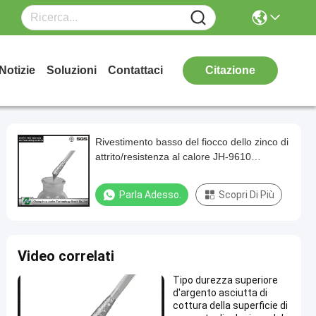
Notizie
Soluzioni
Contattaci
Citazione
Rivestimento basso del fiocco dello zinco di
attrito/resistenza al calore JH-9610
placcatura al nichel zinco buona
Parla Adesso.
Scopri Di Più
Video correlati
Tipo durezza superiore
d'argento asciutta di
cottura della superficie di